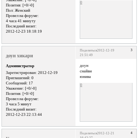
Уважение:
[+0/-0]
0
Позитив:
[+0/-0]
Пол:
Женский
Провел на форуме:
4 часа 41 минуту
Последний визит:
2012-12-23 18:18:19
3
Поделиться
2012-12-19
доун хикари
21:51:49
доун
Администратор
снайви
Зарегистрирован
: 2012-12-19
юнива
Приглашений:
0
Сообщений:
17
0
Уважение:
[+0/-0]
Позитив:
[+0/-0]
Провел на форуме:
3 часа 5 минут
Последний визит:
2012-12-23 22:13:44
4
Поделиться
2012-12-21
16:42:27