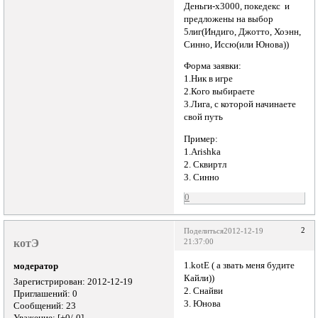
Деньги-x3000, покедекс и
предложены на выбор
5лиг(Индиго, Джотто, Хоэнн,
Синно, Иссю(или Юнова))
Форма заявки:
1.Ник в игре
2.Кого выбираете
3.Лига, с которой начинаете
свой путь
Пример:
1.Arishka
2. Сквиртл
3. Синно
0
2
Поделиться
2012-12-19
котЭ
21:37:00
1.kotE ( а звать меня будите
модератор
Кайли))
Зарегистрирован
: 2012-12-19
2. Снайви
Приглашений:
0
3. Юнова
Сообщений:
23